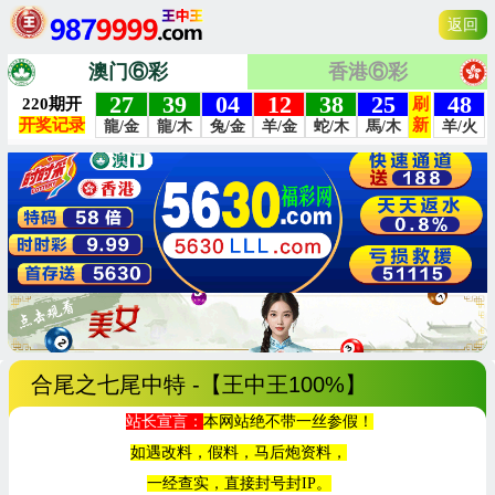
返回
澳门⑥彩
香港⑥彩